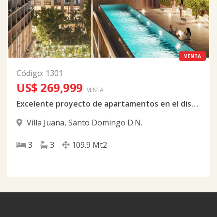
VENTA
Código
:
1301
US$ 269,999
VENTA
Excelente proyecto de apartamentos en el distrito
Villa Juana
,
Santo Domingo D.N.
3
3
109.9
Mt2