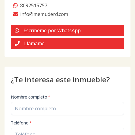
8092515757
info@memuderd.com
Escribeme por WhatsApp
Llámame
¿Te interesa este inmueble?
Nombre completo
*
Teléfono
*