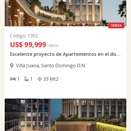
VENTA
Código
:
1302
US$ 99,999
VENTA
Excelente proyecto de Apartementos en el distrito nacional
Villa Juana
,
Santo Domingo D.N.
1
1
33
Mt2