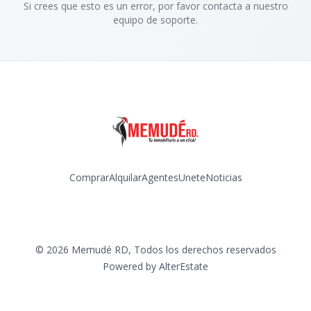
Si crees que esto es un error, por favor contacta a nuestro
equipo de soporte.
Comprar
Alquilar
Agentes
Unete
Noticias
Facebook
Instagram
©
2026
Memudé RD
,
Todos los derechos reservados
Powered by
AlterEstate