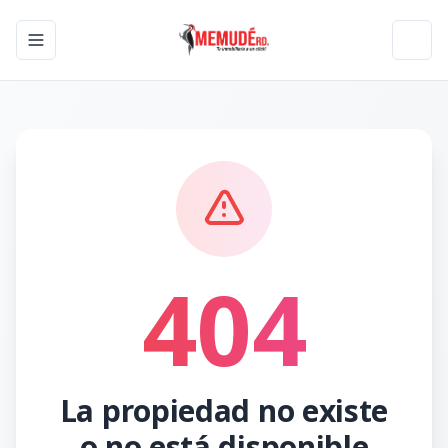
Toggle navigation menu
Toggl
404
La propiedad no existe
o no está disponible