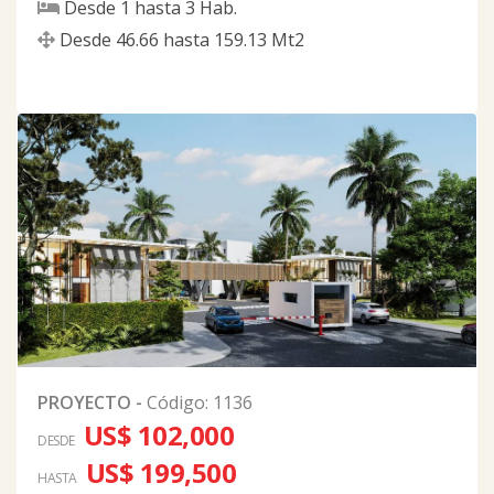
Desde
1
hasta
3
Hab.
Desde
46.66
hasta
159.13
Mt2
PROYECTO
-
Código
:
1136
US$ 102,000
DESDE
US$ 199,500
HASTA