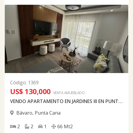
Código
:
1369
US$ 130,000
VENTA AMUEBLADO
VENDO APARTAMENTO EN JARDINES III EN PUNTA CANA AMUEBLADO NUEVO A ESTRENAR
Bávaro
,
Punta Cana
2
2
1
66
Mt2