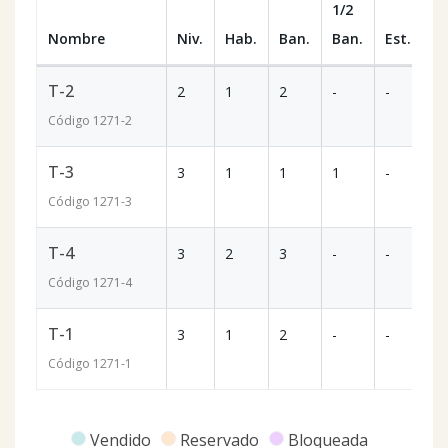
1/2
Nombre
Niv.
Hab.
Ban.
Ban.
Est.
m
T-2
2
1
2
-
-
8
Código
1271
-2
T-3
3
1
1
1
-
6
Código
1271
-3
T-4
3
2
3
-
-
1
Código
1271
-4
T-1
3
1
2
-
-
8
Código
1271
-1
Vendido
Reservado
Bloqueada