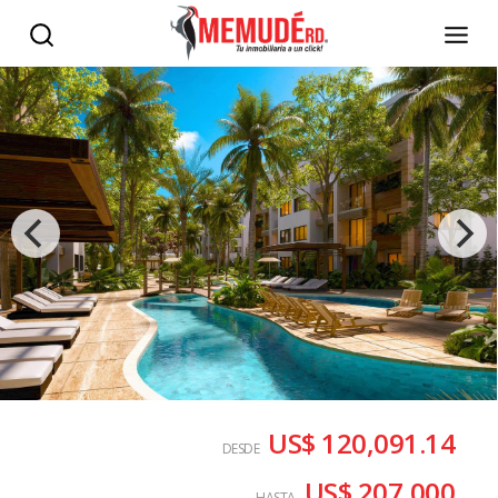
US$ 120,091.14
DESDE
US$ 207,000
HASTA