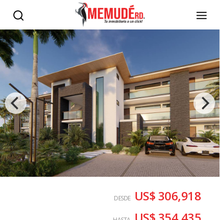
US$ 306,918
DESDE
US$ 354,435
HASTA