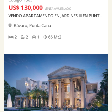
Código
:
1369
US$ 130,000
VENTA AMUEBLADO
VENDO APARTAMENTO EN JARDINES III EN PUNTA CANA AMUEBLADO NUEVO A ESTRENAR
Bávaro
,
Punta Cana
2
2
1
66
Mt2