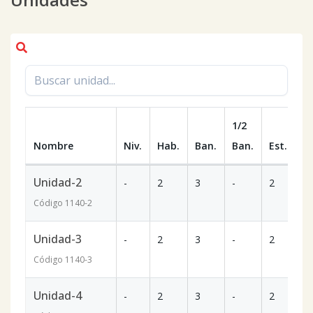
1/2
Nombre
Niv.
Hab.
Ban.
Ban.
Est.
m
Unidad-2
-
2
3
-
2
86
Código
1140
-2
Unidad-3
-
2
3
-
2
97
Código
1140
-3
Unidad-4
-
2
3
-
2
11