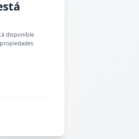
está
tá disponible
 propiedades