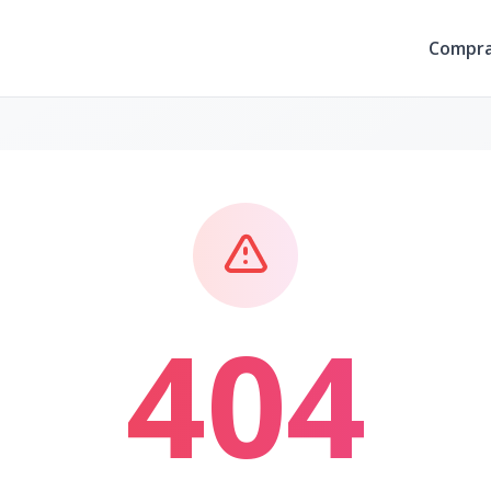
Compr
404