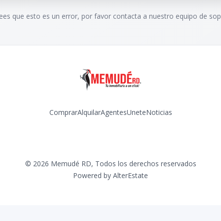
rees que esto es un error, por favor contacta a nuestro equipo de sop
Comprar
Alquilar
Agentes
Unete
Noticias
Facebook
Instagram
©
2026
Memudé RD
,
Todos los derechos reservados
Powered by
AlterEstate