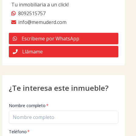
Tu inmobiliaria a un click!
8092515757
info@memuderd.com
Escribeme por WhatsApp
Llámame
¿Te interesa este inmueble?
Nombre completo
*
Teléfono
*