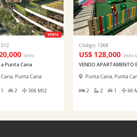
VENTA
1312
Código
:
1368
20,000
US$ 128,000
VENTA
VENTA 
a Punta Cana
 Cana
,
Punta Cana
Punta Cana
,
Punta Ca
1
2
306
Mt2
2
2
1
66