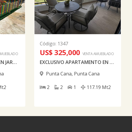
Código
:
1347
US$ 325,000
AMUEBLADO
VENTA AMUEBLADO
VENDO APARTAMENTO EN JARDINES III EN PUNTA CANA AMUEBLADO NUEVO A ESTRENAR
EXCLUSIVO APARTAMENTO EN THE BESCH PUNTA CANA COMPLETAMENTE AMUEBLADO
na
Punta Cana
,
Punta Cana
Mt2
2
2
1
117.19
Mt2