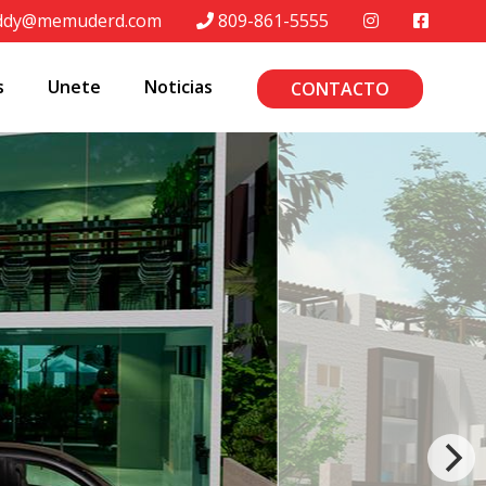
ddy@memuderd.com
809-861-5555
s
Unete
Noticias
CONTACTO