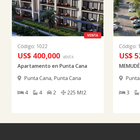
VENTA
Código
:
1022
Código
:
US$ 400,000
US$ 5
VENTA
Apartamento en Punta Cana
MEMUDÉ 
Punta Cana
,
Punta Cana
Punta
4
4
2
225
Mt2
3